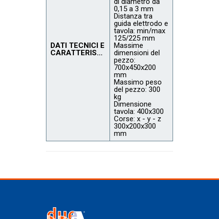
di diametro da
0,15 a 3 mm
Distanza tra
guida elettrodo e
tavola: min/max
125/225 mm
DATI TECNICI E
Massime
CARATTERISTICHE
dimensioni del
pezzo:
700x450x200
mm
Massimo peso
del pezzo: 300
kg
Dimensione
tavola: 400x300
Corse: x - y - z
300x200x300
mm