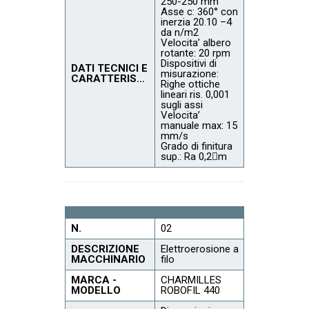
250-250 mm
Asse c: 360° con
inerzia 20.10 –4
da n/m2
Velocita’ albero
rotante: 20 rpm
Dispositivi di
DATI TECNICI E
misurazione:
CARATTERISTICHE
Righe ottiche
lineari ris. 0,001
sugli assi
Velocita’
manuale max: 15
mm/s
Grado di finitura
sup.: Ra 0,2m
N.
02
DESCRIZIONE
Elettroerosione a
MACCHINARIO
filo
MARCA -
CHARMILLES
MODELLO
ROBOFIL 440