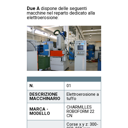
Due A
dispone delle seguenti
macchine nel reparto dedicato alla
elettroerosione:
N.
01
DESCRIZIONE
Elettroerosione a
MACCHINARIO
tuffo
CHARMILLES
MARCA -
ROBOFORM 22
MODELLO
CN
Corse x y z: 300-