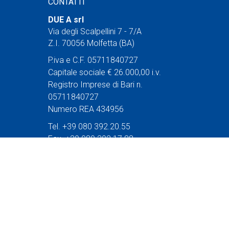
CONTATTI
DUE A srl
Via degli Scalpellini 7 - 7/A
Z.I. 70056 Molfetta (BA)
P.iva e C.F. 05711840727
Capitale sociale € 26.000,00 i.v.
Registro Imprese di Bari n.
05711840727
Numero REA 434956
Tel. +39 080 392.20.55
Fax. +39 080 392.17.88
Email:
info@dueasrl.it
IL NOSTRO TERRITORIO
Scopri la Puglia
Dove mangiare