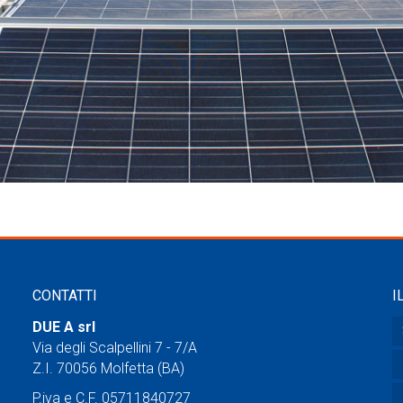
CONTATTI
I
DUE A srl
Via degli Scalpellini 7 - 7/A
Z.I. 70056 Molfetta (BA)
P.iva e C.F. 05711840727